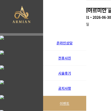
진행완료 | 연세아르미안 
페이지 정보
진행기간 :
2026-01-01 ~ 2026-06-30
작성자
아르미안
작성일
검색
목록
본문
온라인상담
검색
목록
전후사진
시술후기
공지사항
이벤트