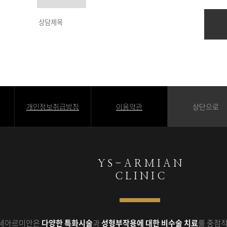
개인정보취급방침
이용약관
상단으로
Y S - A R M I A N
C L I N I C
세아르미안은
다양한 특화시술
과
성형부작용에 대한 비수술 치료
를 중점적