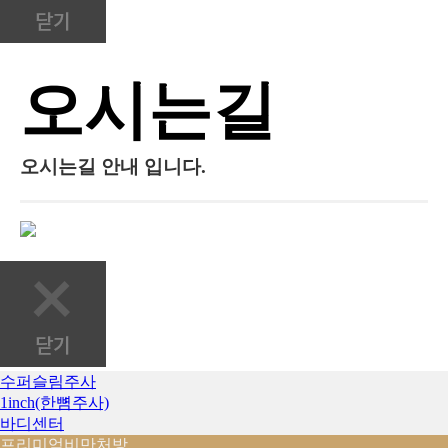
오시는길
오시는길 안내 입니다.
수퍼슬림주사
1inch(한뼘주사)
바디센터
프리미엄비만처방