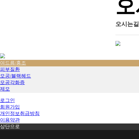
오
오시는길
여드름/홍조
피부질환
모공/블랙헤드
모공각화증
제모
로그인
회원가입
개인정보취급방침
이용약관
상단으로