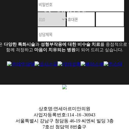
Y S - A R M I A N
C L I N I C
은
다양한 특화시술
과
성형부작용에 대한 비수술 치료
를 중점적으로 
함께 걱정하고
마음이 치유되는 병원
이 되어 드리고 싶습니다.
상호명:연세아르미안의원
사업자등록번호:114 -16 -36943
서울특별시 강남구 청담동 46-19 씨엔씨 빌딩 3층
7호선 청담역 8번출구